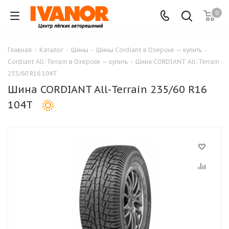
0
Главная
-
Каталог
-
Шины
-
Шины Cordiant в Озерске — купить
-
Cordiant All-Terrain в Озерске — купить
-
Шина CORDIANT All-Terrain
235/60 R16 104T
Шина CORDIANT All-Terrain 235/60 R16
104T