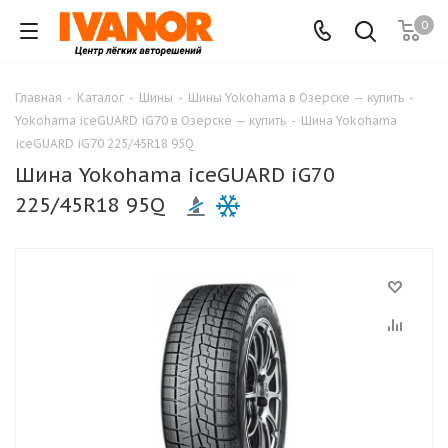
0
Главная
-
Каталог
-
Шины
-
Шины Yokohama в Озерске — купить
-
Yokohama iceGUARD iG70 в Озерске — купить
-
Шина Yokohama
iceGUARD iG70 225/45R18 95Q
Шина Yokohama iceGUARD iG70
225/45R18 95Q