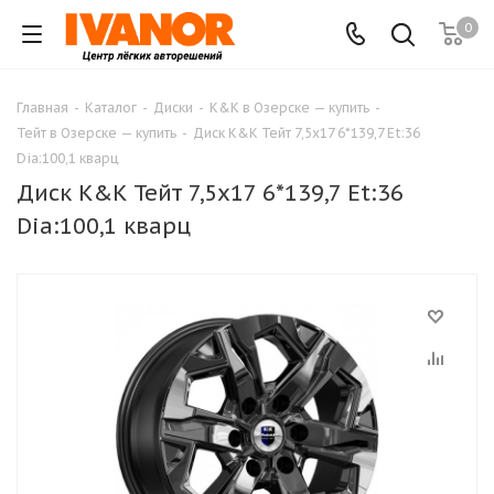
0
Главная
-
Каталог
-
Диски
-
K&K в Озерске — купить
-
Тейт в Озерске — купить
-
Диск K&K Тейт 7,5x17 6*139,7 Et:36
Dia:100,1 кварц
Диск K&K Тейт 7,5x17 6*139,7 Et:36
Dia:100,1 кварц