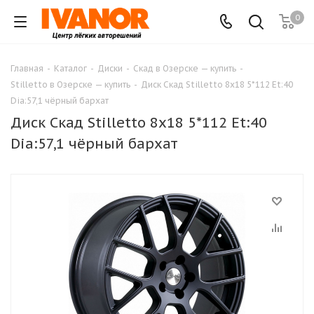
0
Главная
-
Каталог
-
Диски
-
Скад в Озерске — купить
-
Stilletto в Озерске — купить
-
Диск Скад Stilletto 8x18 5*112 Et:40
Dia:57,1 чёрный бархат
Диск Скад Stilletto 8x18 5*112 Et:40
Dia:57,1 чёрный бархат