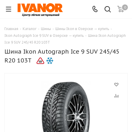
0
Главная
-
Каталог
-
Шины
-
Шины Ikon в Озерске — купить
-
Ikon Autograph Ice 9 SUV в Озерске — купить
-
Шина Ikon Autograph
Ice 9 SUV 245/45 R20 103T
Шина Ikon Autograph Ice 9 SUV 245/45
R20 103T