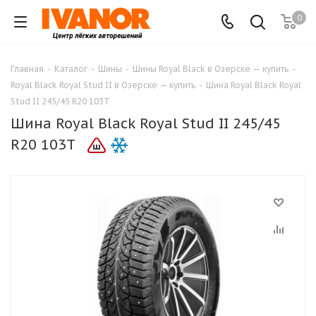
0
Главная
-
Каталог
-
Шины
-
Шины Royal Black в Озерске — купить
-
Royal Black Royal Stud II в Озерске — купить
-
Шина Royal Black Royal
Stud II 245/45 R20 103T
Шина Royal Black Royal Stud II 245/45
R20 103T