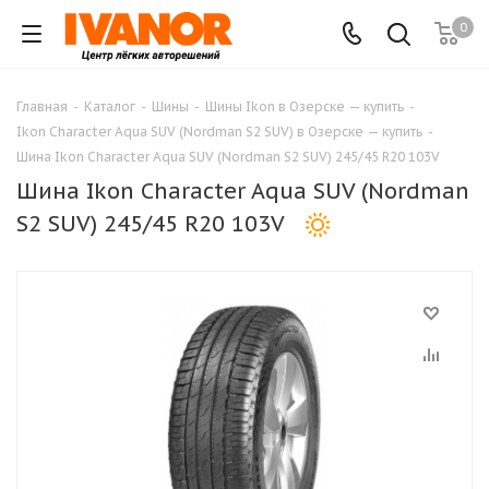
0
Главная
-
Каталог
-
Шины
-
Шины Ikon в Озерске — купить
-
Ikon Character Aqua SUV (Nordman S2 SUV) в Озерске — купить
-
Шина Ikon Character Aqua SUV (Nordman S2 SUV) 245/45 R20 103V
Шина Ikon Character Aqua SUV (Nordman
S2 SUV) 245/45 R20 103V