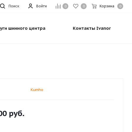
Поиск
Войти
Корзина
0
0
0
луги шинного центра
Контакты Ivanor
Kumho
00
руб.