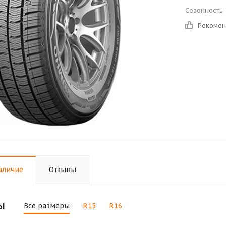
Сезонность
Рекоме
аличие
Отзывы
ы
Все размеры
R15
R16