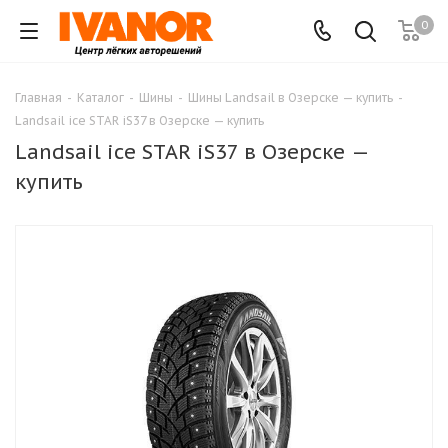
0
Главная
-
Каталог
-
Шины
-
Шины Landsail в Озерске — купить
-
Landsail ice STAR iS37 в Озерске — купить
Landsail ice STAR iS37 в Озерске —
купить