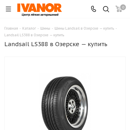
0
Главная
-
Каталог
-
Шины
-
Шины Landsail в Озерске — купить
-
Landsail LS388 в Озерске — купить
Landsail LS388 в Озерске — купить