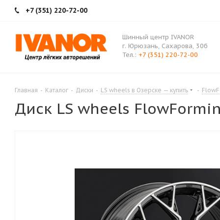
+7 (351) 220-72-00
Шинный центр IVANOR
г. Юрюзань, Сахарова, 30б
Тел.:
+7 (351) 220-72-00
Главная
-
Каталог
-
Диски
-
LS wheels в Озерске — купить
-
FlowF
Диск LS wheels FlowForming