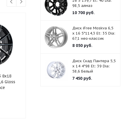
16 5*139,7 Et: 40 Dia:
98,5 алмаз
10 700
руб.
Диск iFree Moskva 6,5
x 16 5*114,3 Et: 35 Dia:
67,1 нео-классик
8 050
руб.
Диск Скад Пантера 5,5
x 14 4*98 Et: 39 Dia:
58,6 Белый
3 8x18
Диск Replay B70 8 x 18
Диск Скад St
7 450
руб.
,6 Gloss
5*120 Et: 30 Dia: 72,6 S
5*120 Et:35 D
ace
чёрный барх
Достаточно
Много
13 950
руб.
14 050
руб