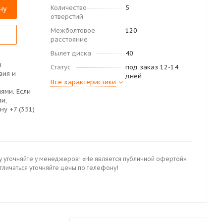
Количество
5
ну
отверстий
Межболтовое
120
расстояние
Вылет диска
40
м
Статус
под заказ 12-14
вия и
дней
Все характеристики
ями. Если
ии,
ну +7 (351)
у уточняйте у менеджеров! «Не является публичной офертой»
отличаться уточняйте цены по телефону!