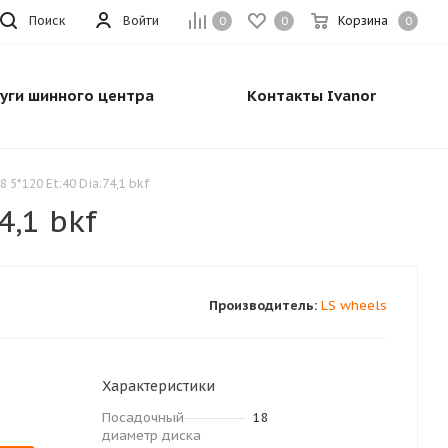
Поиск
Войти
Корзина
0
0
0
луги шинного центра
Контакты Ivanor
 5*120 Et:40 Dia:74,1 bkf
4,1 bkf
Производитель:
LS wheels
Характеристики
Посадочный
18
диаметр диска