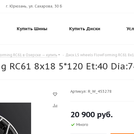
г. Юрюзань, ул. Сахарова, 30 Б
Купить Шины
Купить Диски
Ус
orming RC61 в Озерске — купить
-
Диск LS wheels FlowForming RC61 8x18
 RC61 8x18 5*120 Et:40 Dia:7
Артикул:
R_W_453278
20 900
руб.
Много