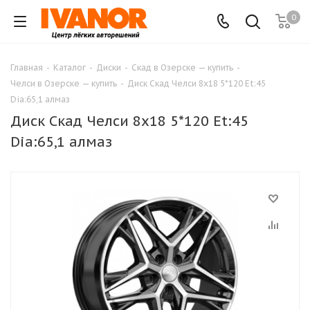
0
Главная
-
Каталог
-
Диски
-
Скад в Озерске — купить
-
Челси в Озерске — купить
-
Диск Скад Челси 8x18 5*120 Et:45
Dia:65,1 алмаз
Диск Скад Челси 8x18 5*120 Et:45
Dia:65,1 алмаз