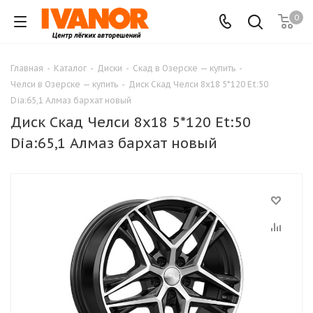
0
Главная
-
Каталог
-
Диски
-
Скад в Озерске — купить
-
Челси в Озерске — купить
-
Диск Скад Челси 8x18 5*120 Et:50
Dia:65,1 Алмаз бархат новый
Диск Скад Челси 8x18 5*120 Et:50
Dia:65,1 Алмаз бархат новый