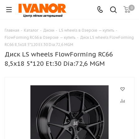
0
Главная
-
Каталог
-
Диски
-
LS wheels в Озерске — купить
-
FlowForming RC66 в Озерске — купить
-
Диск LS wheels FlowForming
RC66 8,5x18 5*120 Et:30 Dia:72,6 MGM
Диск LS wheels FlowForming RC66
8,5x18 5*120 Et:30 Dia:72,6 MGM