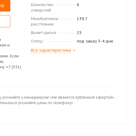
Количество
6
ну
отверстий
Межболтовое
139.7
расстояние
Вылет диска
25
м
Статус
под заказ 3-4 дня
вия и
Все характеристики
ями. Если
ии,
ну +7 (351)
у уточняйте у менеджеров! «Не является публичной офертой»
отличаться уточняйте цены по телефону!