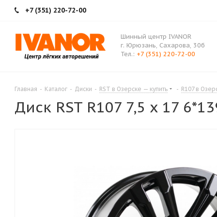
+7 (351) 220-72-00
Шинный центр IVANOR
г. Юрюзань, Сахарова, 30б
Тел.:
+7 (351) 220-72-00
Главная
-
Каталог
-
Диски
-
RST в Озерске — купить
-
R107 в Озер
Диск RST R107 7,5 x 17 6*139