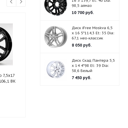
16 5*139,7 Et: 40 Dia:
98,5 алмаз
10 700
руб.
Диск iFree Moskva 6,5
x 16 5*114,3 Et: 35 Dia:
67,1 нео-классик
8 050
руб.
Диск Скад Пантера 5,5
x 14 4*98 Et: 39 Dia:
58,6 Белый
 7,5x17
Диск Carwel Немо 7,5x17
Диск Carwel 
7 450
руб.
106,1 BK
6*139,7 Et:33 Dia:100,1 BK
6*139,7 Et:38
Много
Достаточн
10 350
руб.
10 350
руб