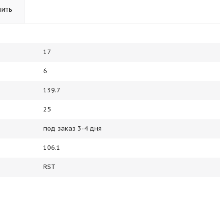
пить
17
6
139.7
25
под заказ 3-4 дня
106.1
RST