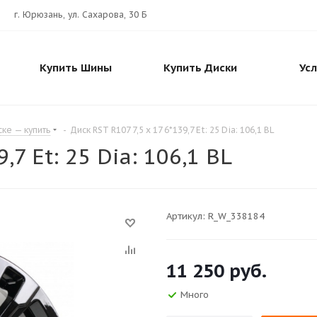
г. Юрюзань, ул. Сахарова, 30 Б
Купить Шины
Купить Диски
Ус
ске — купить
-
Диск RST R107 7,5 x 17 6*139,7 Et: 25 Dia: 106,1 BL
,7 Et: 25 Dia: 106,1 BL
Артикул:
R_W_338184
11 250
руб.
Много