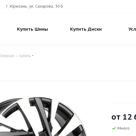
г. Юрюзань, ул. Сахарова, 30 Б
Купить Шины
Купить Диски
Ус
 Озерске — купить
от
12 
Много