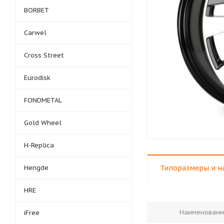
BORBET
Carwel
Cross Street
Eurodisk
FONDMETAL
Gold Wheel
H-Replica
Hengde
Типоразмеры и н
HRE
Наименовани
iFree