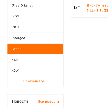
Диск IWheel 
IFree Original
17''
5*114,3 Et:3
IKON
INCH
Inforged
IWheel
K&K
KDW
Показать все
Новости
Все новости