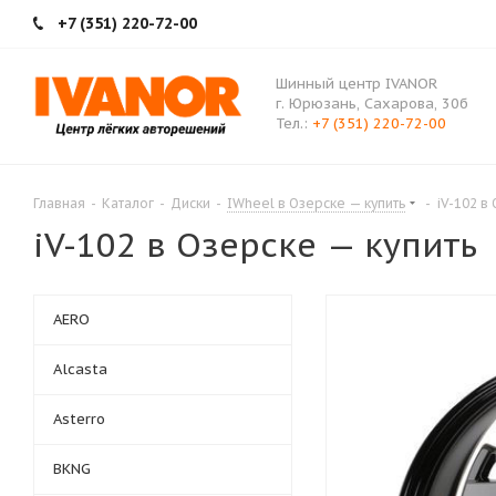
+7 (351) 220-72-00
Шинный центр IVANOR
г. Юрюзань, Сахарова, 30б
Тел.:
+7 (351) 220-72-00
Главная
-
Каталог
-
Диски
-
IWheel в Озерске — купить
-
iV-102 в
iV-102 в Озерске — купить
AERO
Alcasta
Asterro
BKNG