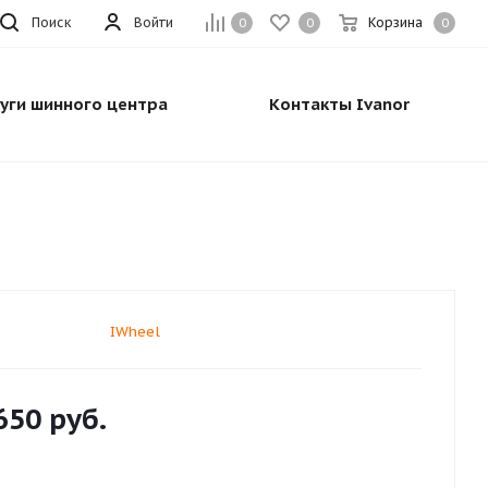
Поиск
Войти
Корзина
0
0
0
луги шинного центра
Контакты Ivanor
IWheel
650
руб.